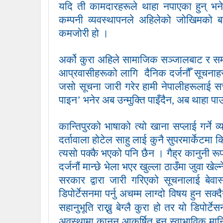
यदि ती कामदारहरूले थाहा नपाएका हुन् भ
कम्पनी व्यवस्थापनले अहिलेको जोखिमको ब
कमजोरी हो ।
अर्को कुरा अहिले सामाजिक सञ्जालबाट र स
आप्रवासीहरूको लागि
दैनिक दर्जनौँ सूचना
जसो सूचना जारी गरेर हामी नेपालीहरूलाई 
पाइन
’
भनेर अब उन्मुक्ति पाइँदैन
,
अब थाहा पाउ
कान्तिपुरको भाषाको त्यो खाना सप्लाई गर्ने व्
दर्तावाला होटेल साहु लाई कुनै सुपरमार्केटमा
त्यसो पक्कै भएको पनि छैन । गैह्र कानुनी रू
दर्जनौं मान्छे भेला भएर खुल्ला ठाउँमा जुवा खे
सरकार द्वारा जारी गरिएको सूचनालाई बेवास्
डिपोर्टेसनमा पर्नु अचम्म लाग्दो विषय हुन स
सहानुभूति राख्नु बेग्लै कुरा हो तर यो डिपोर्ट
अवस्थामा कानुन आकर्षित हुनु स्वाभाविक मानि