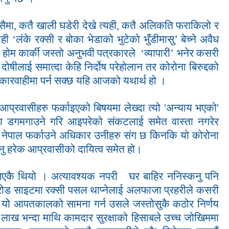
सैमा
,
कतै खाली घडेरी देखे त्यही, कतै अलिकति फराकिलो र
यही ‘लंके रक्सी र बोका भेडाको भुटेको भुँडीमासु’ बेच्ने अवैध
 र होम कार्की जस्तो अनुभवी पत्रकारले
‘
व्यापारी
’
भनेर कसरी
हि दोषीलाई समात्दा केहि निर्दोष परेहोलान तर कोरोना बिरुद्दको
 बेला कारवाहीमा पर्न सक्छ यहि आजको यथार्थ हो ।
्रवासीहरु फर्काइएको बिषयमा लेख्दा त्यो 'अन्याय भएको'
्था डगमगाउने गरि आइपरेको संकटलाई समेत वास्ता नगरेर
्छे नेपाल फर्काउने अधिकार उनीहरु संग छ किनकि यो कोरोना
िनु हरेक आप्रवासीको दायित्व समेत हो।
री भएकै थियो । अत्यावश्यक नपरी
घर बाहिर ननिस्कनु पनि
दै रोड साइटमा रक्सी पसल थाप्नेलाई अलफाजा प्रहरीले कसरी
,
यो आपतकालको सामना गर्न उसले जस्तोसुकै कठोर निर्णय
एक लाख भन्दा माथि कामदार सुरक्षाको हिसाबले उच्च जोखिममा