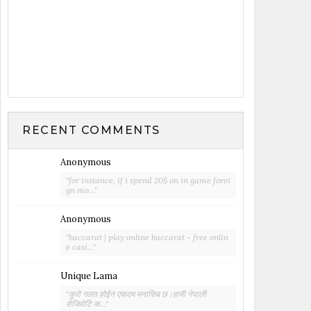
RECENT COMMENTS
Anonymous
"for instance, if i spend 20$ on in game forei
gn mo..."
Anonymous
"baccarat | play online baccarat - free onlin
e casi..."
Unique Lama
"कुरो गलत होईन एकदम मनासिब छ।हामी नेपाली
रोजिरोटि क..."