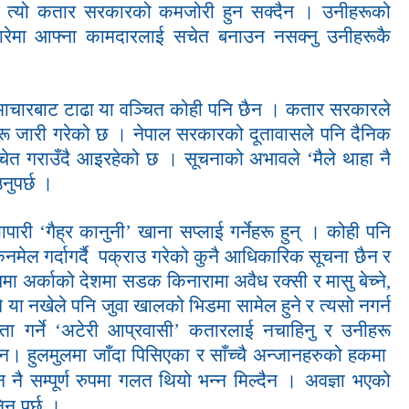
ने त्यो कतार सरकारको कमजोरी हुन सक्दैन । उनीहरूको
ारेमा आफ्ना कामदारलाई सचेत बनाउन नसक्नु उनीहरूकै
माचारबाट टाढा या वञ्चित कोही पनि छैन । कतार सरकारले
हरू जारी गरेको छ । नेपाल सरकारको दूतावासले पनि दैनिक
सचेत गराउँदै आइरहेको छ । सूचनाको अभावले
‘
मैले थाहा नै
नुपर्छ ।
यापारी
‘
गैह्र कानुनी
’
खाना सप्लाई गर्नेहरू हुन् । कोही पनि
 किनमेल गर्दागर्दै पक्राउ गरेको कुनै आधिकारिक सूचना छैन र
पमा अर्काको देशमा सडक किनारामा अवैध रक्सी र मासु बेच्ने,
ल्ने या नखेले पनि जुवा खालको भिडमा सामेल हुने र त्यसो नगर्न
ता गर्ने
‘
अटेरी आप्रवासी
’
कतारलाई नचाहिनु र उनीहरू
क्दैन। हुलमुलमा जाँदा पिसिएका र साँच्चै अन्जानहरुको हकमा
ेसन नै सम्पूर्ण रुपमा गलत थियो भन्न मिल्दैन
। अवज्ञा भएको
नु पर्छ
।