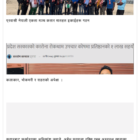
प्रवासी नेपाली एकता मञ्च कतार मातहत इकाईहरू गठन
कलाकार, भोकमरी र राहतको अपेक्षा ।
कतारबाट फर्काइएका अधिकांश जुवाडे, अबैध घरपाला रक्सि एबम अस्वस्थ खानाका