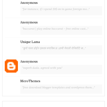
Anonymous
"for instance, if i spend 20$ on in game foreign mo..."
Anonymous
"baccarat | play online baccarat - free online casi..."
Unique Lama
"कुरो गलत होईन एकदम मनासिब छ।हामी नेपाली रोजिरोटि क..."
Anonymous
"superb dada. agreed with you"
MeroThemes
"free download blogger templates and wordpress them..."