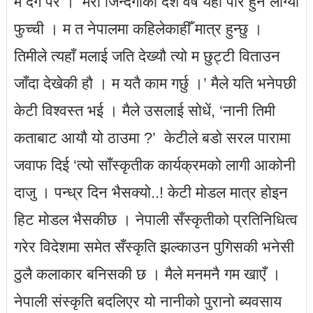
म दंग परें । ‘मेरो जिन्दगीको दश वर्ष यहीँ पार हुन लाग्यो
फुच्ची । म त नेपालमा कहिलेकाहीँ मात्र हुन्छु ।
तिमीले त्यहाँ मलाई जति देख्यौ त्यो म छुट्टी विताउन
जाँदा देखेकी हौ । म यतै काम गर्छु ।’ मैले यति भनेपछी
केटी विश्वस्त भई । मैले उसलाई सोधें, ‘नानी तिमी
कताबाट आयौ यो ठाउमा ?’ केटीले बडो सरल पारामा
जवाफ दिई ‘त्यो साँस्कृतीक कार्यक्रमको लागी आकोनी
दाजु । पन्ध्र दिन भैसक्यो..! केटी मोडल मात्र होइन
हिट मोडल भैसकीछ । नेपाली सँस्कृतीको प्रतिनिधित्व
गरेर विदेशमा समेत सँस्कृति झल्काउन पुगिसकी भनेसी
ठुलै कलाकार बनिसकी छ । मैले मनमनै गम खाएँ ।
नेपाली संस्कृति बदलिएर यो नानीको पुरानो ब्यवसाय