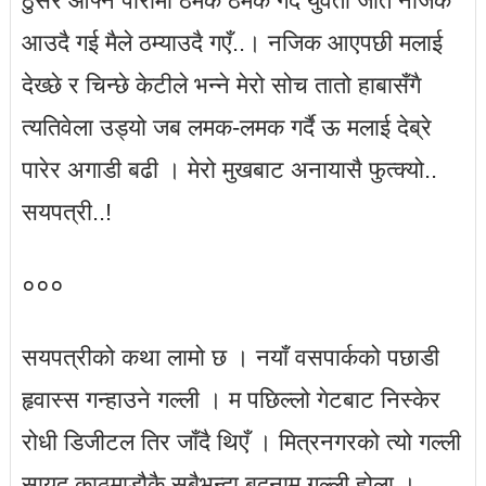
ठुसेर आफ्नै पारामा ठमक ठमक गर्दै युवती जति नजिक
आउदै गई मैले ठम्याउदै गएँ..। नजिक आएपछी मलाई
देख्छे र चिन्छे केटीले भन्ने मेरो सोच तातो हाबासँगै
त्यतिवेला उड्यो जब लमक-लमक गर्दै ऊ मलाई देब्रे
पारेर अगाडी बढी । मेरो मुखबाट अनायासै फुत्क्यो..
सयपत्री..!
०००
सयपत्रीको कथा लामो छ । नयाँ वसपार्कको पछाडी
हृवास्स गन्हाउने गल्ली । म पछिल्लो गेटबाट निस्केर
रोधी डिजीटल तिर जाँदै थिएँ । मित्रनगरको त्यो गल्ली
सायद काठमाडौकै सबैभन्दा बदनाम गल्ली होला ।