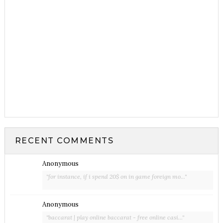
RECENT COMMENTS
Anonymous
"for instance, if i spend 20$ on in game foreign mo..."
Anonymous
"baccarat | play online baccarat - free online casi..."