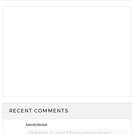
RECENT COMMENTS
Anonymous
"for instance, if i spend 20$ on in game foreign mo..."